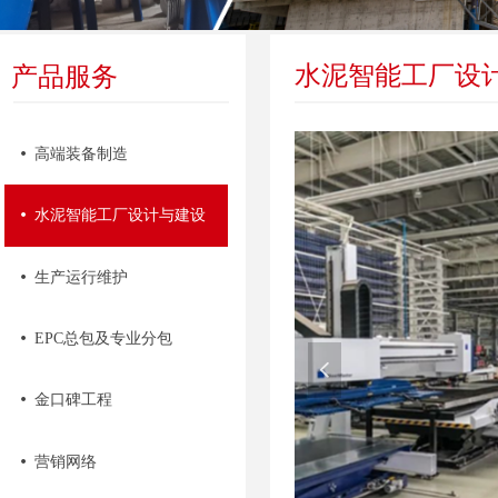
水泥智能工厂设
产品服务
넸
高端装备制造
넸
水泥智能工厂设计与建设
넸
生产运行维护
넸
EPC总包及专业分包
넳
넸
金口碑工程
넸
营销网络