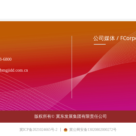
公司媒体 / FCorpo
8-6800
bmgjidd.com.cn
版权所有©
冀东发展集团有限责任公司
冀ICP备2021024665号-2
冀公网安备13020802000272号