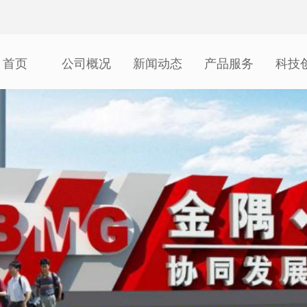
首页
公司概况
新闻动态
产品服务
科技