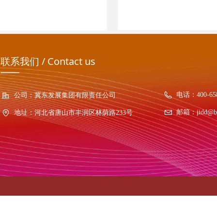
联系我们 / Contact us
电话：
400-65
公司：
冀东发展集团有限责任公司
邮箱：
jidd@b
地址：
河北省唐山市丰润区林荫路233号