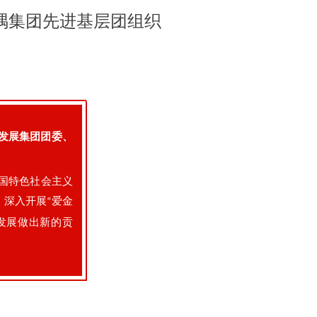
金隅集团先进基层团组织
发展集团团委、
国特色社会主义
，深入开展
爱金
“
发展做出新的贡