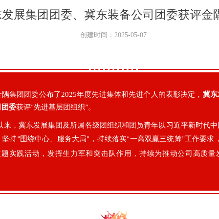
 冀东发展集团团委、冀东装备公司团委获评
创建时间：
2025-05-07
金隅集团团委公布了
2025
年度先进集体和先进个人的表彰决定，
冀东
司团委
获评
先进基层团组织
。
“
”
以来，冀东发展集团及所属各级团组织和团员青年以习近平新时代中
，坚持
围绕中心、服务大局
，持续落实
一高双赢三统筹
工作要求
“
”
“
”
主题实践活动，发挥生力军和突击队作用，
持续
为推动公司高质量