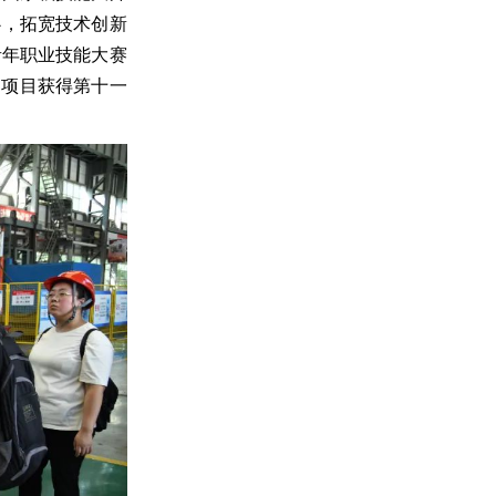
心
，
拓宽技术创新
青年职业技能大赛
项目获得第十一
”