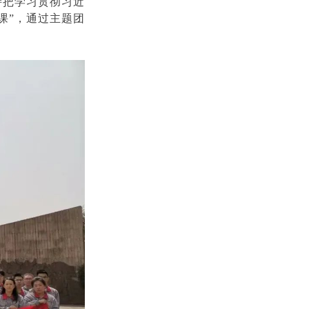
持把学习贯彻习近
课”，通过主题团
。