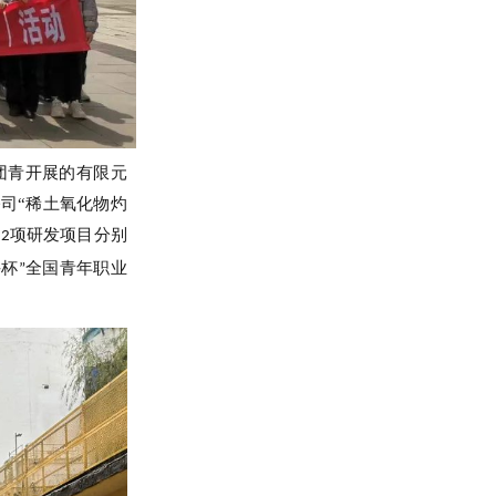
团青开展的
有限元
司“
稀土氧化物灼
。
项研发项目分别
2
兴杯
全国青年职业
”