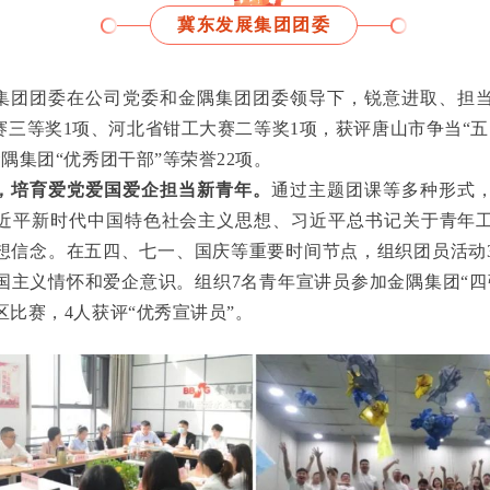
冀东发展集团团委
集团团委在公司党委和金隅集团团委领导下，锐意进取、担
大赛三等奖1项、河北省钳工大赛二等奖1项，获评唐山市争当“五
隅集团“优秀团干部”等荣誉22项。
，培育爱党爱国爱企担当新青年。
通过主题团课等多种形式
近平新时代中国特色社会主义思想、习近平总书记关于青年
想信念。在五四、七一、国庆等重要时间节点，组织团员活动
国主义情怀和爱企意识。组织7名青年宣讲员参加金隅集团“四
区比赛，4人获评“优秀宣讲员”。