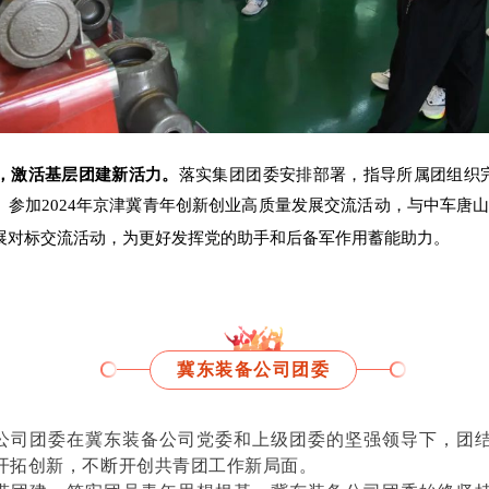
，激活基层团建新活力。
落实集团团委安排部署，指导所属团组织
。
参加
2024
年京津冀青年创新创业高质量发展交流活动，与中车唐
展对标交流活动，为更好发挥党的助手和后备军作用蓄能助力。
冀东装备公司团委
公司团委在冀东装备公司党委和上级团委的坚强领导下，团
开拓创新，不断开创共青团工作新局面。