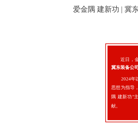
爱金隅 建新功 |
近日，
冀东装备公
2024
年
思想为指导
隅 建新功
”
献。