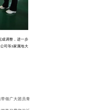
完成调整，
进一步
山公司等
家属地大
3
结带领广大团员青