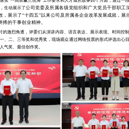
落实“一高双赢三统筹”工作要求和人才成长故事四个方面，
通过一
公司党委及所属各级党组织和广大党员干部职工
，生动展示了
效，展示了
“十四五”以来公司及所属
各企业改革发展成就，
展
拼搏的干事创业精神。
小时的激烈角逐，评委们从演讲内容、语言表达、展示表现、时间控
一、二、三等奖和优秀奖，现场观众通过网络投票的形式评选出心
人气奖、最佳创作奖。