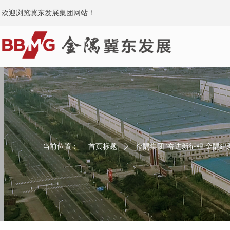
欢迎浏览冀东发展集团网站！
当前位置：
首页标题
ꄲ
金隅集团“奋进新征程 金隅