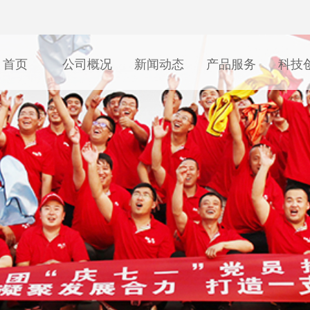
首页
公司概况
新闻动态
产品服务
科技