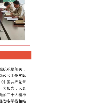
组织积极落实，
岗位和工作实际
《中国共产党章
十大报告，认真
党的二十大精神
项战略举措相结