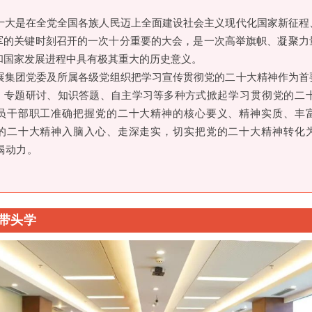
十大是在全党全国各族人民迈上全面建设社会主义现代化国家新征程
军的关键时刻召开的一次十分重要的大会，是一次高举旗帜、凝聚力
和国家发展进程中具有极其重大的历史意义。
展集团党委及所属各级党组织把学习宣传贯彻党的二十大精神作为首
、专题研讨、知识答题、自主学习等多种方式
掀起学习贯彻党的二
员干部职工准确把握党的二十大精神的核心要义、精神实质、丰
的二十大精神入脑入心、走深走实，切实把党的二十大精神转化
竭动力。
带头学