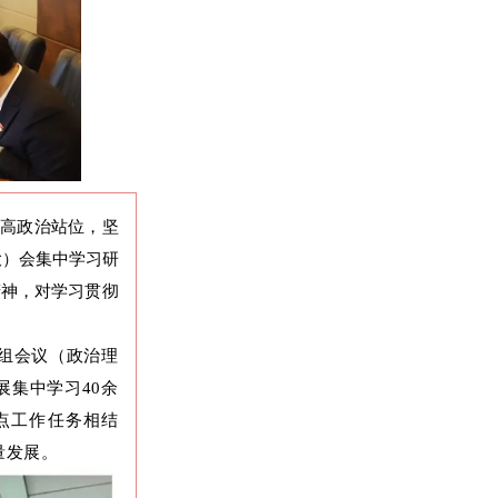
高政治站位，坚
大）会集中学习研
精神，对学习贯彻
组会议（政治理
展集中学习40余
点工作任务相结
量发展。