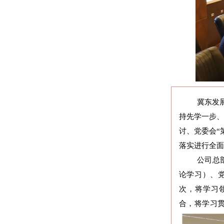
冀东发
持先学一步、
讨、党委会“
落实进行全面
公司总
论学习）、党
次，将学习
合，将学习