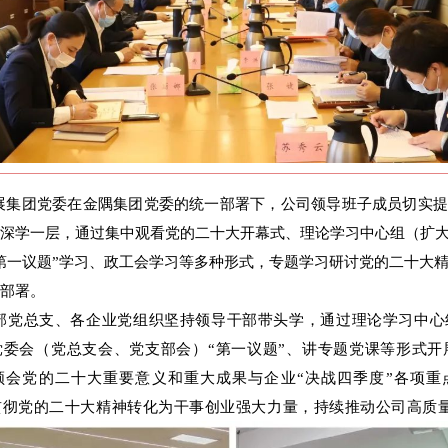
展集团党委在金隅集团党委的统一部署下，公司领导班子成员切实提
深学一层，通过集中观看党的二十大开幕式、理论学习中心组（扩
第一议题”学习、政工会学习等多种形式，专题学习研讨党的二十大
部署。
部党总支、各企业党组织坚持领导干部带头学，
通过理论学习中心
委会（党总支会、党支部会）“第一议题”、讲专题党课等形式开
领会党的二十大重要意义和重大成果与企业“决战四季度”各项重
贯彻党的二十大精神转化为干事创业强大力量，持续推动公司高质