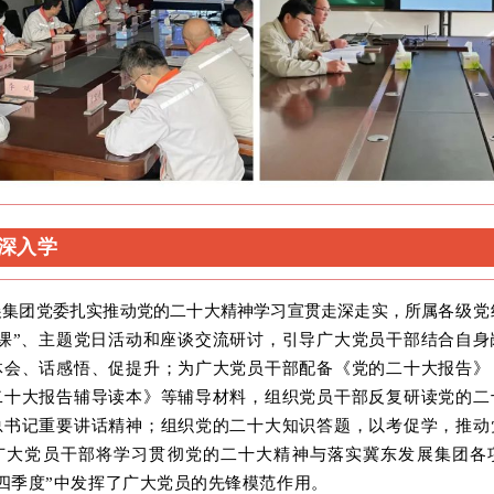
深入学
展集团党委扎实推动党的二十大精神学习宣贯走深走实，所属
各级党
课”、主题党日活动和座谈交流
研讨，
引导广大党员干部结合自身
体会、话感悟、促提升
；
为广大党员干部配备《党的二十大报告》
二十大报告辅导读本》等辅导材料，组织党员干部反复研读党的二
总书记重要讲话精神；组织党的二十大知识答题，以考促学，推动
广大党员干部
将学习贯彻党的二十大精神与落实
冀东发展集团各
四季度”
中发挥了广大党员
的先锋模范作用。