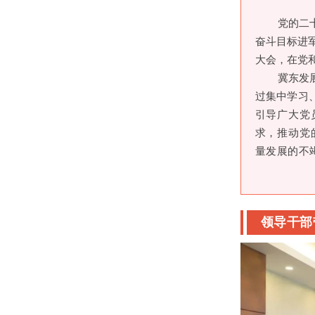
党的二
奋斗目标进
大会，在党
冀东发
过集中学习
引导
广大党
求，
推动党
量发展的不
领导干部