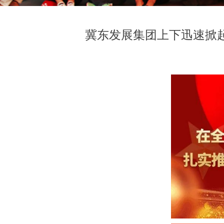
冀东发展集团上下迅速掀