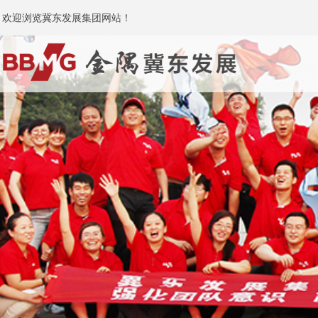
欢迎浏览冀东发展集团网站！