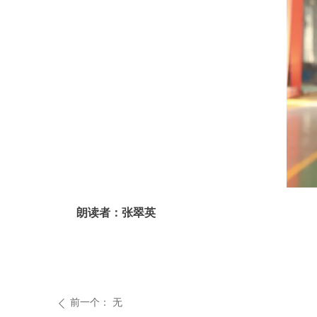
朗读者：张翠英
前一个：
无
ꄴ