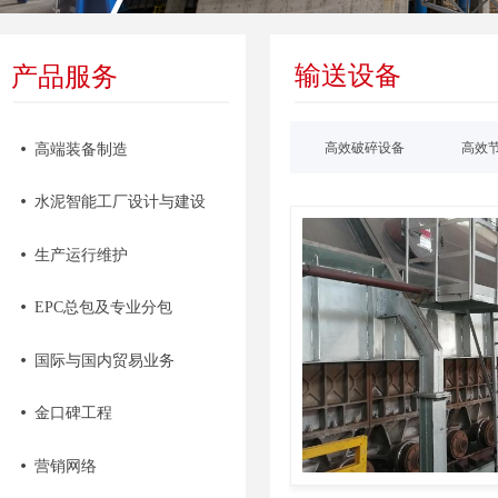
输送设备
产品服务
高效破碎设备
高效
넸
高端装备制造
넸
水泥智能工厂设计与建设
넸
生产运行维护
넸
EPC总包及专业分包
넸
国际与国内贸易业务
넸
金口碑工程
넸
营销网络