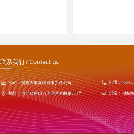
联系我们 / Contact us
电话：
400-65
公司：
冀东发展集团有限责任公司
邮箱：
jidd@b
地址：
河北省唐山市丰润区林荫路233号