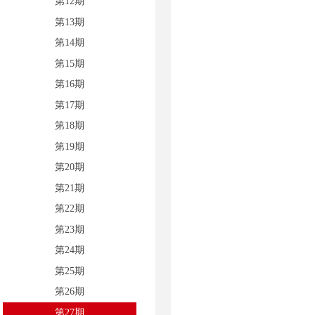
第12期
第13期
第14期
第15期
第16期
第17期
第18期
第19期
第20期
第21期
第22期
第23期
第24期
第25期
第26期
第27期