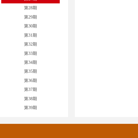
第28期
第29期
第30期
第31期
第32期
第33期
第34期
第35期
第36期
第37期
第38期
第39期